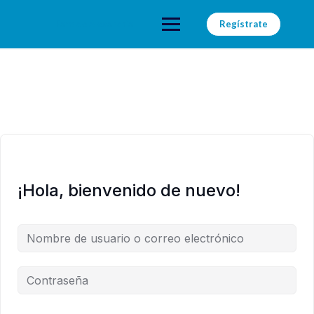
Saltar
al
Faro de Alexandria
Regístrate
contenido
¡Hola, bienvenido de nuevo!