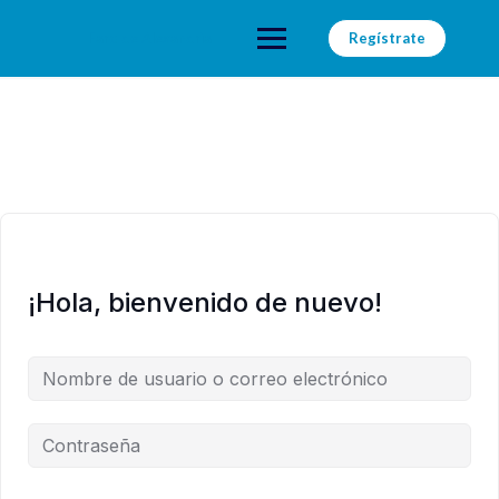
Saltar
al
Faro de Alexandria
Regístrate
contenido
¡Hola, bienvenido de nuevo!