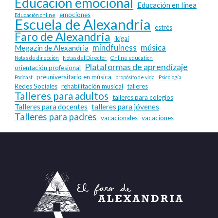
Educación emocional
Educación en línea
emociones
Educación online
Escuela de Alexandria
estrés
Faro de Alexandria
ikigai
mindfulness
música
Megazín de Alexandria
Notas de dirección
Notas del Director
Online education
Plataformas de aprendizaje
orientación profesional
preuniversitario en música
Podcast
propósito de vida
Psicología
Redes Sociales
rehabilitación musical
talleres
Talleres para adultos
talleres para colegios
Talleres para docentes
talleres para jóvenes
Talleres para padres
vacacionales
vacaciones