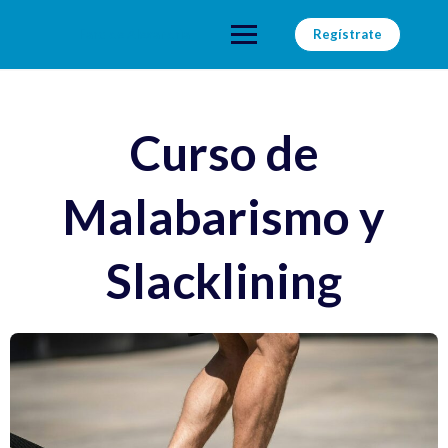
Saltar
al
Faro de Alexandria
Regístrate
contenido
Curso de
Malabarismo y
Slacklining