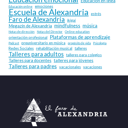
Educación en línea
emociones
Educación online
Escuela de Alexandria
estrés
Faro de Alexandria
ikigai
mindfulness
música
Megazín de Alexandria
Notas de dirección
Notas del Director
Online education
Plataformas de aprendizaje
orientación profesional
preuniversitario en música
Podcast
propósito de vida
Psicología
Redes Sociales
rehabilitación musical
talleres
Talleres para adultos
talleres para colegios
Talleres para docentes
talleres para jóvenes
Talleres para padres
vacacionales
vacaciones