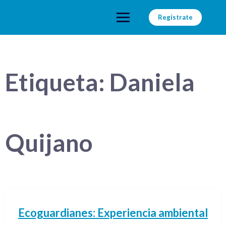
Saltar
al
Faro de Alexandria
Regístrate
contenido
Etiqueta:
Daniela
Quijano
Ecoguardianes: Experiencia ambiental