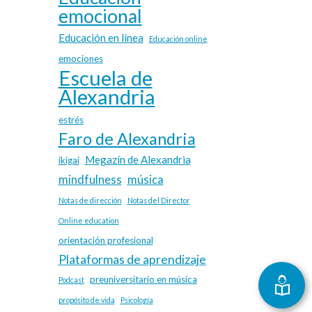
emocional
Educación en línea
Educación online
emociones
Escuela de
Alexandria
estrés
Faro de Alexandria
Megazín de Alexandria
ikigai
mindfulness
música
Notas de dirección
Notas del Director
Online education
orientación profesional
Plataformas de aprendizaje
preuniversitario en música
Podcast
propósito de vida
Psicología